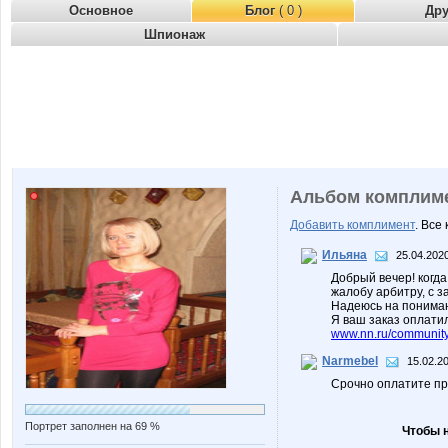
Основное
Блог
( 0 )
Др
Шпионаж
Альбом комплим
Добавить комплимент
. Все
Ильяна
25.04.2020
Добрый вечер! когда
жалобу арбитру, с 
Надеюсь на понима
Я ваш заказ оплатил
www.nn.ru/community/
Narmebel
15.02.2
Срочно оплатите п
Портрет заполнен на 69 %
Чтобы 