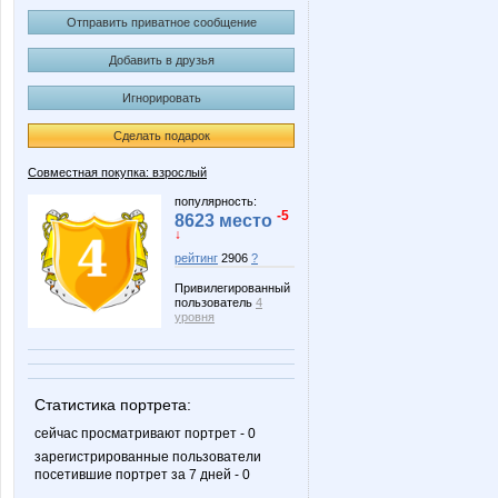
Отправить приватное сообщение
Добавить в друзья
Игнорировать
Сделать подарок
Совместная покупка: взрослый
популярность:
-5
8623 место
↓
рейтинг
2906
?
Привилегированный
пользователь
4
уровня
Статистика портрета:
сейчас просматривают портрет - 0
зарегистрированные пользователи
посетившие портрет за 7 дней - 0